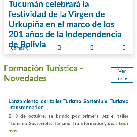
Tucumán celebrará la
festividad de la Virgen de
Urkupiña en el marco de los
201 años de la Independencia
de Bolivia
Compartí
La tradicional celebración religiosa fue presentada en
el Ente Tucumán Turismo y reunirá ...
Leer mas...
Formación Turística -
Ver
Novedades
todas
Lanzamiento del taller Turismo Sostenible, Turismo
Transformador
El 3 de octubre, se brindo por primera vez el taller
Leer
"Turismo Sostenible, Turismo Transformador", de...
mas...