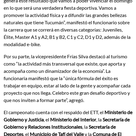
genera este resultado que vamos a poder vivenciar el domingo
en lo que será una verdadera fiesta deportiva. Vamos a
promover la actividad física y a difundir las grandes bellezas
naturales que tiene Tucumán”, manifestó el funcionario sobre
la carrera que se correrá en diversas categorías: Juveniles,
Élite, Master A1 y A2, B1 y B2, C1 y C2, D1 y D2, además de la
modalidad e-bike.
Por su parte, la vicepresidente Frías Silva destacó al turismo
como “la actividad más transversal que existe, que aporta y
acompaña como un dinamizador de la economía”. La
funcionaria manifestó que la “única fórmula del éxito es
trabajar en equipo, estar al lado de la gente y acompañar cada
proyecto que nos llega. Celebro este gran desafío deportivo y
que nos inviten a formar parte”, agregó.
El campeonato cuenta con el respaldo del ETT, el
Ministerio de
Gobierno y Justicia
, el
Ministerio del Interior
, la
Secretaría de
Gobierno y Relaciones Institucionales
, la
Secretaría de
Deportes
, el
Municipio de Tafí del Valle
y la
Comuna de El