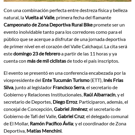
Con una combinación perfecta entre destreza física y belleza
natural, la
Vuelta al Valle
, primera fecha del flamante
Campeonato de Zona Deportiva
Rural Bike
promete ser un
evento inolvidable tanto para los corredores como para el
público que se acerque a disfrutar de una jornada deportiva
de primer nivel en el corazón del Valle Calchaquí. La cita será
este
domingo 23 de febrero
a partir de las 11 horas y ya
cuenta con
más de mil ciclistas
de todo el país inscriptos.
El evento se presentó en una conferencia encabezada por la
vicepresidente del
Ente Tucumán Turismo
(ETT),
Inés Frías
Silva
, junto al legislador
Francisco Serra
, el secretario de
Gobierno y Relaciones Institucionales,
Raúl Albarracín
, y el
secretario de Deportes,
Diego Erroz
. Participaron, además, el
concejal de Concepción,
Gabriel Jiménez
; el secretario de
Gobierno de Tafí del Valle,
Gabriel Cruz
; el delegado comunal
de El Mollar,
Ramón Pacífico Ávila
; y el coordinador de Zona
Deportiva,
Matías Menchini
.