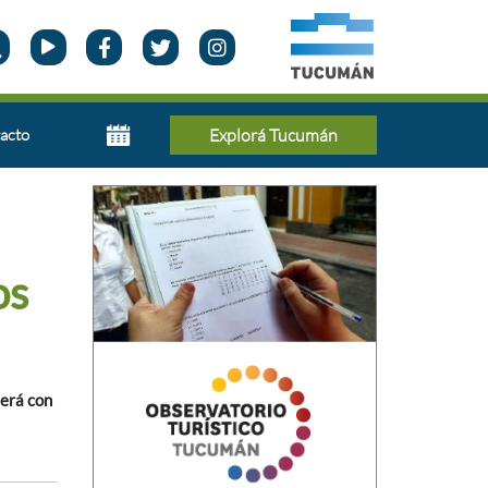
acto
Explorá Tucumán
os
será con