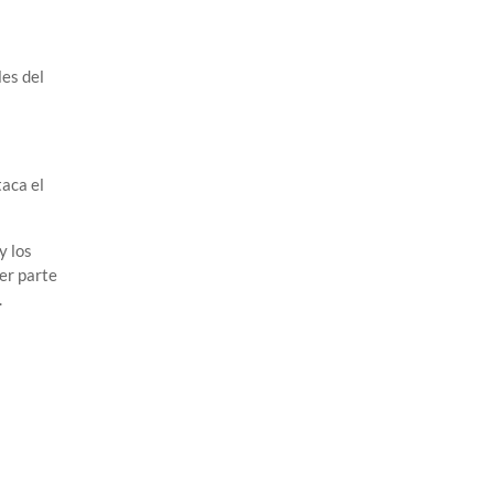
les del
aca el
y los
er parte
.