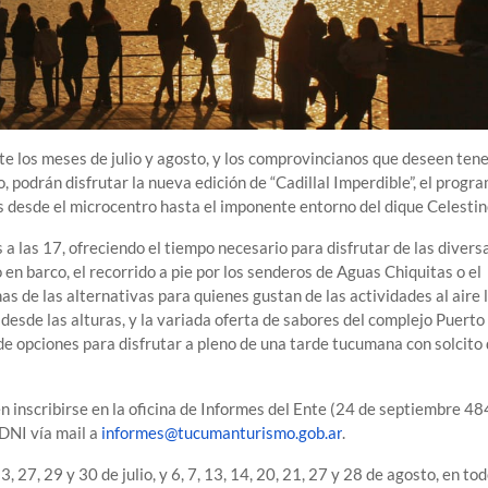
te los meses de julio y agosto, y los comprovincianos que deseen ten
, podrán disfrutar la nueva edición de “Cadillal Imperdible”, el progr
 desde el microcentro hasta el imponente entorno del dique Celestin
 a las 17, ofreciendo el tiempo necesario para disfrutar de las divers
 en barco, el recorrido a pie por los senderos de Aguas Chiquitas o el
 de las alternativas para quienes gustan de las actividades al aire l
e desde las alturas, y la variada oferta de sabores del complejo Puerto
e opciones para disfrutar a pleno de una tarde tucumana con solcito
 inscribirse en la oficina de Informes del Ente (24 de septiembre 48
DNI vía mail a
informes@tucumanturismo.gob.ar
.
 27, 29 y 30 de julio, y 6, 7, 13, 14, 20, 21, 27 y 28 de agosto, en tod