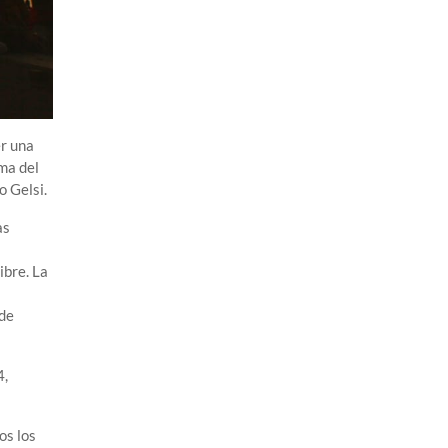
er una
ama del
o Gelsi.
as
ibre. La
 de
4,
os los