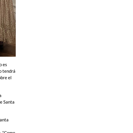
o es
to tendrá
obre el
a
de Santa
Santa
e. “Como