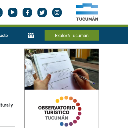
acto
Explorá Tucumán
ltural y