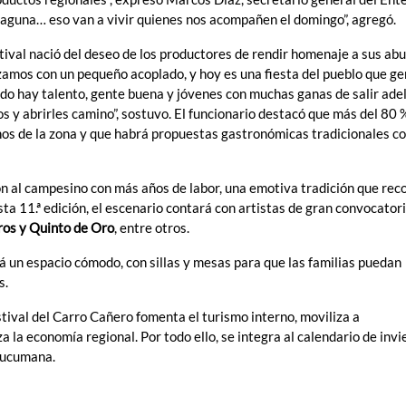
laguna… eso van a vivir quienes nos acompañen el domingo”, agregó.
tival nació del deseo de los productores de rendir homenaje a sus abu
ezamos con un pequeño acoplado, y hoy es una fiesta del pueblo que g
undo hay talento, gente buena y jóvenes con muchas ganas de salir ade
y abrirles camino”, sostuvo. El funcionario destacó que más del 80 %
nos de la zona y que habrá propuestas gastronómicas tradicionales c
n al campesino con más años de labor, una emotiva tradición que rec
esta 11.ª edición, el escenario contará con artistas de gran convocato
leros y Quinto de Oro
, entre otros.
 un espacio cómodo, con sillas y mesas para que las familias puedan
s.
estival del Carro Cañero fomenta el turismo interno, moviliza a
 la economía regional. Por todo ello, se integra al calendario de invi
tucumana.