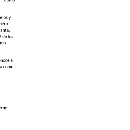
elos y
enera
lante.
 de los
omo
onoce a
ria como
erno