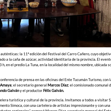
uténticas: la 11ª edición del Festival del Carro Cañero, cuyo objetiv
ado a la caña de azúcar, actividad identitaria de la provincia. El even
13 h, en el predio La Tuna, en la localidad del mismo nombre, ubicada s
 conferencia de prensa en las oficinas del Ente Tucumán Turismo, con l
 Amaya
; el secretario general
Marcos Díaz
; el comisionado comunal 
ndo Galván
y el productor
Félix Galván.
lera turística y cultural de la provincia. Invitamos a todos a visitar 
mento Simoca, con una cartelera de artistas impresionante y con una
ductos regionales”, expresó Marcos Díaz, secretario general del Ent