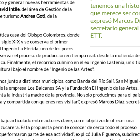
ico y generar nuevas herramientas de
tenemos una histo
vid Intile
, del área de Gestión de la
que merece ser con
 de turismo
Andrea Goti
, de la
expresó Marcos Dí
secretario general
ETT.
ática casa del Obispo Colombres, donde
l siglo XIX y se conserva el primer
l Ingenio La Florida, uno de los pocos
ervar el proceso de producción en tiempo real: desde la molienda de
ca. Finalmente, el recorrido culminó en el ex Ingenio Lastenia, un siti
ural bajo el nombre de "Ingenio de las Artes".
os junto a distintos municipios, como Banda del Río Salí, San Miguel
 la empresa Los Balcanes SA y la Fundación El Ingenio de las Artes.
enta la industria madre de la provincia. No solo producimos para el país
 y compartida con quienes nos visitan”, expresó
Marcos Díaz
, secret
.
bajo articulado entre actores clave, con el objetivo de ofrecer una
a azucarera. Esta propuesta permite conocer de cerca todo el proceso
que formaron parte de esa actividad”, explicó Julia Figueroa, subdire