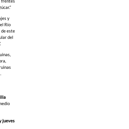
a frentes
úcar.”
ajes y
el Río
 de este
ular del
.
uinas,
ora,
ruinas
.
lia
 medio
y jueves