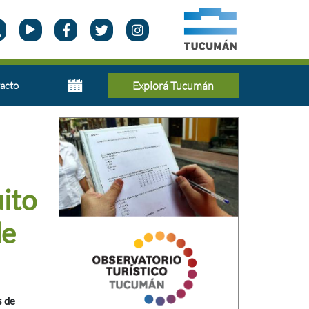
acto
Explorá Tucumán
uito
de
s de