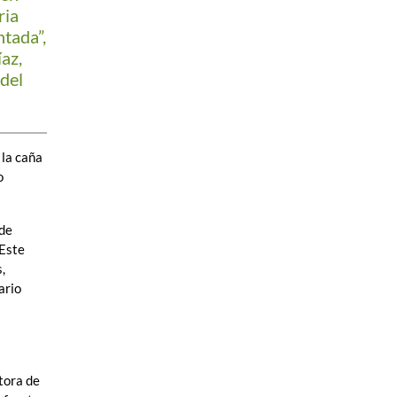
ria
tada”,
az,
 del
 la caña
o
 de
 Este
,
ario
ctora de