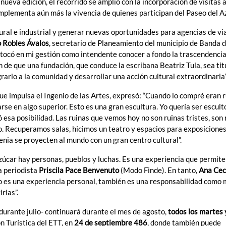
 nueva edición, el recorrido se amplió con la incorporación de visitas 
omplementa aún más la vivencia de quienes participan del Paseo del Az
tural e industrial y generar nuevas oportunidades para agencias de vi
 Robles Ávalos
, secretario de Planeamiento del municipio de Banda d
tocó en mi gestión como intendente conocer a fondo la trascendencia
 de que una fundación, que conduce la escribana Beatriz Tula, sea tit
grarlo a la comunidad y desarrollar una acción cultural extraordinaria”
que impulsa el Ingenio de las Artes, expresó: “Cuando lo compré eran r
se en algo superior. Esto es una gran escultura. Yo quería ser escult
 esa posibilidad. Las ruinas que vemos hoy no son ruinas tristes, son 
jo. Recuperamos salas, hicimos un teatro y espacios para exposiciones
ia se proyecten al mundo con un gran centro cultural”.
azúcar hay personas, pueblos y luchas. Es una experiencia que permite
a periodista
Priscila Pace Benvenuto
(Modo Finde). En tanto,
Ana Ceci
o es una experiencia personal, también es una responsabilidad como
rlas”.
 durante julio- continuará durante el mes de agosto,
todos los martes 
ón Turística del ETT, en
24 de septiembre 486
, donde también puede