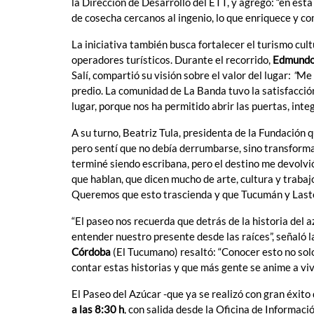
la Dirección de Desarrollo del ETT, y agregó: “en esta
de cosecha cercanos al ingenio, lo que enriquece y c
La iniciativa también busca fortalecer el turismo cul
operadores turísticos. Durante el recorrido,
Edmundo
Salí, compartió su visión sobre el valor del lugar:
“
Me 
predio. La comunidad de La Banda tuvo la satisfacción
lugar, porque nos ha permitido abrir las puertas, inte
A su turno, Beatriz Tula, presidenta de la Fundación 
pero sentí que no debía derrumbarse, sino transformar
terminé siendo escribana, pero el destino me devolvió
que hablan, que dicen mucho de arte, cultura y traba
Queremos que esto trascienda y que Tucumán y Lasten
“El paseo nos recuerda que detrás de la historia del 
entender nuestro presente desde las raíces”, señaló l
Córdoba
(El Tucumano) resaltó: “Conocer esto no sol
contar estas historias y que más gente se anime a vivi
El Paseo del Azúcar -que ya se realizó con gran éxito
a las 8:30 h
, con salida desde la Oficina de Informaci