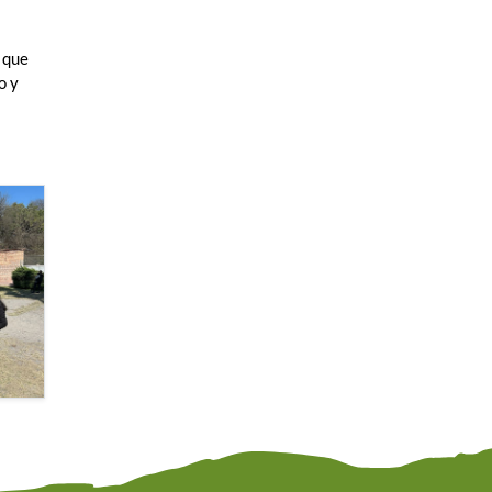
 que
o y