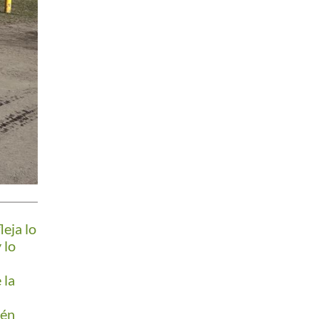
leja lo
 lo
 la
ién