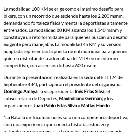
La modalidad 100 KM se erige como el máximo desafío para
bikers, con un recorrido que asciende hasta los 2.200 msnm,
demandando fortaleza física y mental a deportistas altamente
entrenados. La modalidad 80 KM alcanza los 1.540 msnm y
constituye un reto formidable para quienes buscan un desafío
exigente pero manejable. La modalidad 45 KM y su versión
adaptada representan la puerta de entrada ideal para quienes
quieren disfrutar de la adrenalina del MTB en un entorno
competitivo, con ascensos de hasta 600 msnm.
Durante la presentación, realizada en la sede del ETT (24 de
Septiembre 484), participaron el presidente del organismo,
Domingo Amaya
; la vicepresidenta
Inés Frías Silva;
el
subsecretario de Deportes,
Maximiliano Germán;
y los
organizadores
Juan Pablo Frías Silva
y
Matías Haedo
.
“La Batalla de Tucumán no es solo una competencia deportiva,
sino una experiencia que conecta historia, esfuerzo y
naturaleza, y que proyecta a la provincia como un escenario