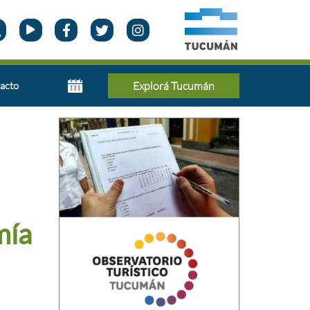
acto
Explorá Tucumán
mía