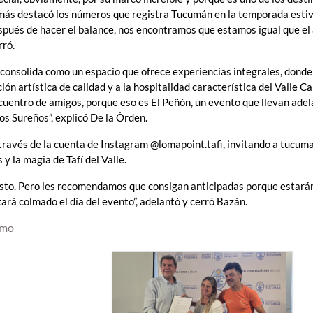
demás destacó los números que registra Tucumán en la temporada estiv
spués de hacer el balance, nos encontramos que estamos igual que el
rró.
consolida como un espacio que ofrece experiencias integrales, donde
n artística de calidad y a la hospitalidad característica del Valle Ca
ncuentro de amigos, porque eso es El Peñón, un evento que llevan ade
s Sureños”, explicó De la Órden.
través de la cuenta de Instagram @lomapoint.tafi, invitando a tucum
 y la magia de Tafí del Valle.
uesto. Pero les recomendamos que consigan anticipadas porque estar
tará colmado el día del evento”, adelantó y cerró Bazán.
smo