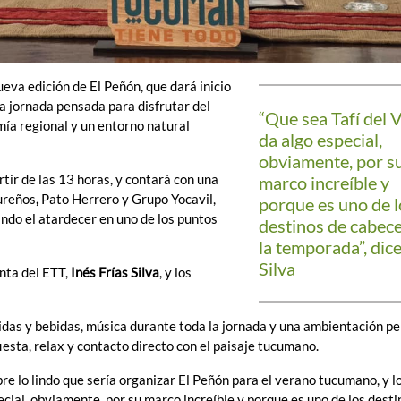
va edición de El Peñón, que dará inicio
a jornada pensada para disfrutar del
“Que sea Tafí del V
mía regional y un entorno natural
da algo especial,
obviamente, por s
rtir de las 13 horas, y contará con una
marco increíble y
ureños
,
Pato Herrero y Grupo Yocavil,
porque es uno de l
ndo el atardecer en uno de los puntos
destinos de cabec
la temporada”, dice
Silva
nta del ETT,
Inés Frías Silva
, y los
das y bebidas, música durante toda la jornada y una ambientación p
esta, relax y contacto directo con el paisaje tucumano.
e lo lindo que sería organizar El Peñón para el verano tucumano, y l
ecial, obviamente, por su marco increíble y porque es uno de los desti