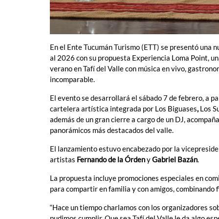
En el Ente Tucumán Turismo (ETT) se presentó una nue
al 2026 con su propuesta Experiencia Loma Point, un
verano en Tafí del Valle con música en vivo, gastrono
incomparable.
El evento se desarrollará el sábado 7 de febrero, a pa
cartelera artística integrada por Los Biguases
,
Los S
además de un gran cierre a cargo de un DJ, acompaña
panorámicos más destacados del valle.
El lanzamiento estuvo encabezado por la vicepreside
artistas
Fernando de la Órden
y
Gabriel Bazán
.
La propuesta incluye promociones especiales en comi
para compartir en familia y con amigos, combinando fi
“Hace un tiempo charlamos con los organizadores sobr
pudimos cumplir. Que sea Tafí del Valle le da algo esp