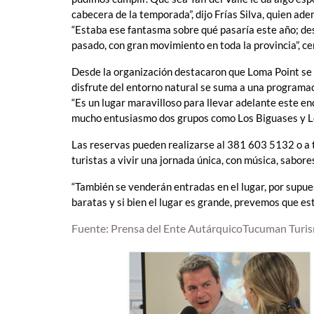
cabecera de la temporada”, dijo Frías Silva, quien a
“Estaba ese fantasma sobre qué pasaría este año; de
pasado, con gran movimiento en toda la provincia”, ce
Desde la organización destacaron que Loma Point se 
disfrute del entorno natural se suma a una programació
“Es un lugar maravilloso para llevar adelante este e
mucho entusiasmo dos grupos como Los Biguases y Lo
Las reservas pueden realizarse al 381 603 5132 o a 
turistas a vivir una jornada única, con música, sabores
“También se venderán entradas en el lugar, por sup
baratas y si bien el lugar es grande, prevemos que es
Fuente: Prensa del Ente AutárquicoTucuman Turi