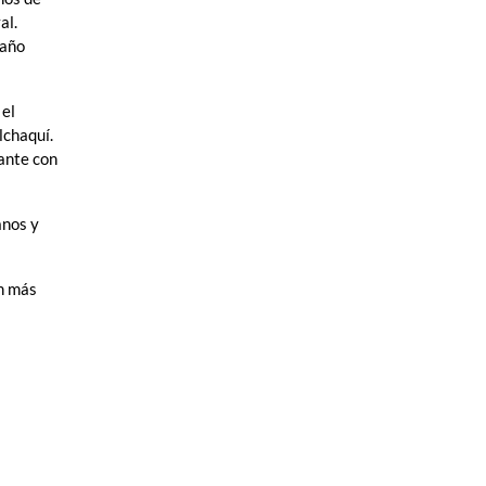
al.
 año
 el
lchaquí.
lante con
anos y
án más