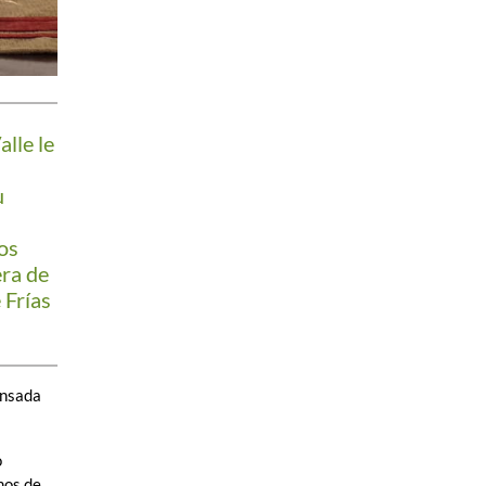
alle le
u
os
era de
 Frías
ensada
o
nos de