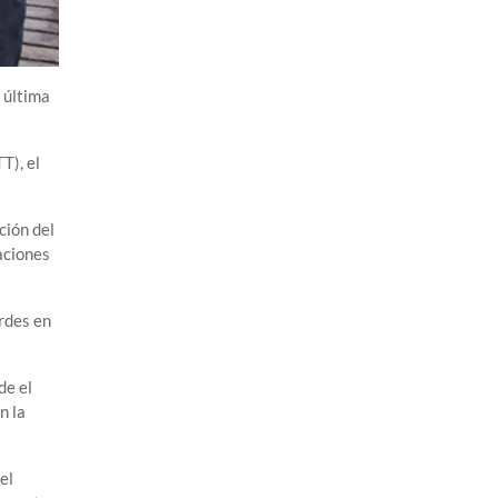
 última
T), el
ción del
laciones
ardes en
de el
n la
el