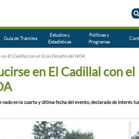
Estudios y
Políticas y
Guía de Trámites
Cont
Estadísticas
Programas
se en El Cadillal con el Gran Desafío del NOA
ucirse en El Cadillal con el
OA
ado en la cuarta y última fecha del evento, declarado de interés tur