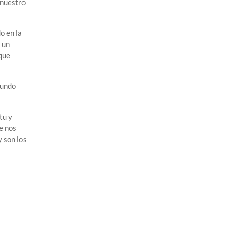
 nuestro
o en la
 un
 que
Mundo
tu y
e nos
 son los