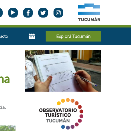
acto
Explorá Tucumán
na
ia.