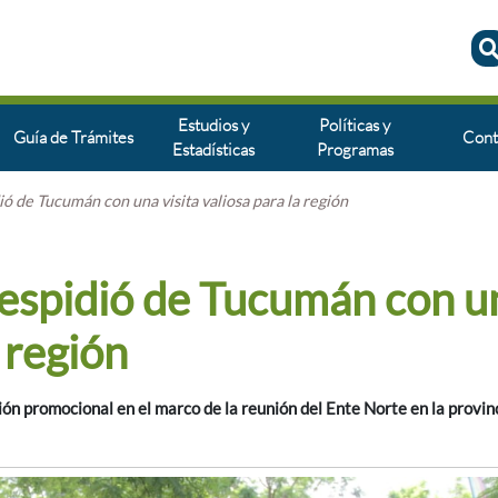
Estudios y
Políticas y
Guía de Trámites
Cont
Estadísticas
Programas
ió de Tucumán con una visita valiosa para la región
 despidió de Tucumán con u
a región
ión promocional en el marco de la reunión del Ente Norte en la provinc