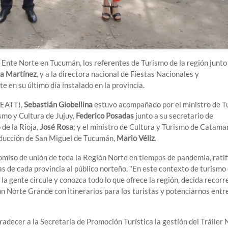
 Ente Norte en Tucumán, los referentes de Turismo de la región junto 
a Martínez
, y a la directora nacional de Fiestas Nacionales y
rte en su último día instalado en la provincia.
(EATT),
Sebastián Giobellina
estuvo acompañado por el ministro de T
rismo y Cultura de Jujuy,
Federico Posadas
junto a su secretario de
 de la Rioja,
José Rosa
; y el ministro de Cultura y Turismo de Catama
roducción de San Miguel de Tucumán,
Mario Véliz
.
omiso de unión de toda la Región Norte en tiempos de pandemia, rati
s de cada provincia al público norteño. "En este contexto de turismo
la gente circule y conozca todo lo que ofrece la región, decida recorr
un Norte Grande con itinerarios para los turistas y potenciarnos entr
adecer a la Secretaría de Promoción Turística la gestión del Tráiler N