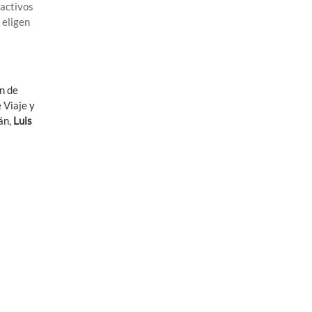
ractivos
 eligen
ón de
 Viaje y
án,
Luis