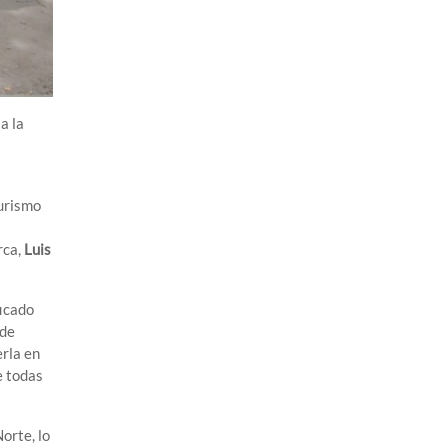
a la
urismo
rca,
Luis
ficado
 de
erla en
e todas
orte, lo