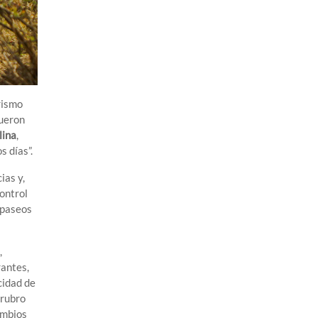
rismo
fueron
lina
,
 días”.
ias y,
ontrol
a paseos
,
rantes,
cidad de
 rubro
ambios