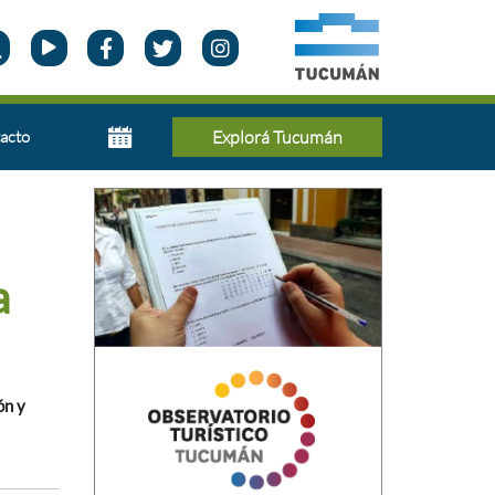
acto
Explorá Tucumán
a
ón y