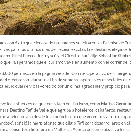
imos con éxito que cientos de tucumanos solicitaron su Permiso de Tu
rvas para los últimos días del receso escolar. Los destinos elegidos 
caba, Rumi Punco, Burruyacú y el Circuito Sur”, dijo
Sebastian Giobel
 que: “Esperamos que el turismo vaya en aumento con el correr de los
do 3.000 permisos en la página web del Comité Operativo de Emergenc
idad efectuaron -durante el fin de semana- operativos especiales de c
ocales, lo cual se vio favorecido por un clima agradable y propicio par
novó los esfuerzos de quienes viven del Turismo, como
Marisa Geranio
ara Destino Tafí de Valle que agrupa a hoteleros, cabañeros, restau
un alivio, no sólo desde lo económico, porque volvemos a tener capa
ndose”, señaló la marplatense que eligió Tafí para desarrollarse en el
en una consultora hotelera en Mallorca. Acerca de cómo observó los c