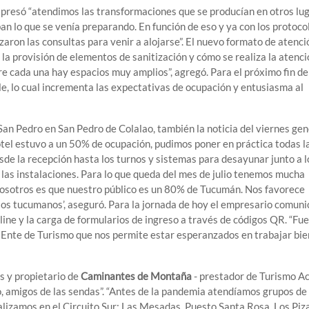
xpresó “atendimos las transformaciones que se producían en otros lug
n lo que se venía preparando. En función de eso y ya con los protoco
aron las consultas para venir a alojarse”. El nuevo formato de atenci
 la provisión de elementos de sanitización y cómo se realiza la atenci
e cada una hay espacios muy amplios”, agregó. Para el próximo fin de
lle, lo cual incrementa las expectativas de ocupación y entusiasma al
 San Pedro en San Pedro de Colalao, también la noticia del viernes ge
 hotel estuvo a un 50% de ocupación, pudimos poner en práctica todas l
sde la recepción hasta los turnos y sistemas para desayunar junto a l
las instalaciones. Para lo que queda del mes de julio tenemos mucha
nosotros es que nuestro público es un 80% de Tucumán. Nos favorece
los tucumanos’, aseguró. Para la jornada de hoy el empresario comuni
ine y la carga de formularios de ingreso a través de códigos QR. “Fu
 Ente de Turismo que nos permite estar esperanzados en trabajar bie
s y propietario de
Caminantes de Montaña
- prestador de Turismo Ac
, amigos de las sendas”. “Antes de la pandemia atendíamos grupos de
lizamos en el Circuito Sur: Las Mesadas, Puesto Santa Rosa, Los Piz