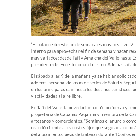
“El balance de este fin de semana es muy positivo. V
Interno para aprovechar el fin de semana y hacer rese
muy variados: desde Tafí y Amaicha del Valle hasta Es
presidente del Ente Tucumán Turismo. Además, añadió
El sábado a las 9 de la mañana ya se habían solicita
además, personal de los ministerios de Salud y Segur
en los principales caminos a los destinos turísticos l
y actividades al aire libre.
En Tafí del Valle, la novedad impactó con fuerza y re
propietaria de Cabañas Paqarina y miembro de la Cám
artesanos y comerciantes. “Sentimos el anuncio como 
reacción frente a los costos fijos que seguían acumulá
del alojamiento, luego de trabajar durante 10 años 