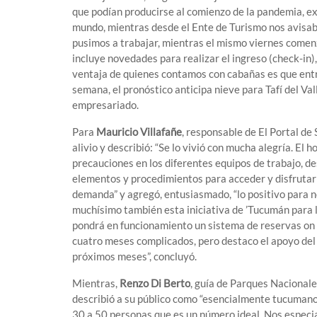
que podían producirse al comienzo de la pandemia, e
mundo, mientras desde el Ente de Turismo nos avisaba
pusimos a trabajar, mientras el mismo viernes comenz
incluye novedades para realizar el ingreso (check-in),
ventaja de quienes contamos con cabañas es que entr
semana, el pronóstico anticipa nieve para Tafí del Va
empresariado.
Para
Mauricio Villafañe
, responsable de El Portal de
alivio y describió: “Se lo vivió con mucha alegría. El
precauciones en los diferentes equipos de trabajo, de
elementos y procedimientos para acceder y disfrutar 
demanda” y agregó, entusiasmado, “lo positivo para 
muchísimo también esta iniciativa de ’Tucumán para 
pondrá en funcionamiento un sistema de reservas on l
cuatro meses complicados, pero destaco el apoyo del
próximos meses”, concluyó.
Mientras,
Renzo Di Berto
, guía de Parques Nacionale
describió a su público como “esencialmente tucumano
30 a 50 personas que es un número ideal. Nos especia