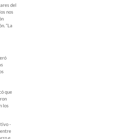
ares del
los nos
ón
ón. “La
neró
as
os
có que
eron
n los
tivo -
 entre
arro e