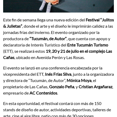
Este fin de semana llega una nueva edición del
Festival
“Julitos
& Julietas”
, donde el arte y el diseño le imprimirán calidez a las
jornadas frías del invierno. El evento organizado por la
productora de
“Tucumán, de Autor”
, que cuenta con apoyo y
declaratoria de Interés Turístico del
Ente Tucumán Turismo
(ETT), se realizará estos
19, 20 y 21 de julio en el complejo Las
Cañas
, ubicado en Avenida Perón y Las Rosas.
El evento se lanzó en una conferencia encabezada por la
vicepresidenta del ETT,
Inés Frías Silva
, junto a la organizadora
y directora de “Tucumán, de Autor”,
Mónica Moya
, el
propietario de Las Cañas,
Gonzalo Peña
, y
Cristian Argañaraz
,
empresario de
AC Contenidos
.
En esta oportunidad, el festival contará con más de 150
stands de diseño de autor, actividades deportivas, talleres de
arte, cine al aire libre, patio con más de 30 opciones