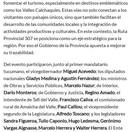
fomentar el turismo, especialmente en destinos emblemáticos
como los Valles Calchaquíes. Estas vías no solo conectan a los
visitantes con paisajes únicos, sino que también facilitan el
desarrollo de las comunidades locales y la integración de
actividades productivas y culturales. En este contexto, la Ruta
Provincial 307 se posiciona como un eje estratégico para la
región. Por eso el Gobierno de la Provincia apuesta a mejorar
su trazabilidad.
Del evento participaron, junto al primer mandatario
tucumano, el vicegobernador
Miguel Acevedo
; los diputados
nacionales
Gladys Medina y Agustín Fernández
; los ministros
de Obras y Servicios Públicos,
Marcelo Nazur
; de Interior,
Darío Monteros
; de Gobierno y Justicia,
Regino Amado
; el
intendente de Tafí del Valle,
Francisco Caliva
; el comisionado
rural de Amaicha del Valle,
Paul Caillou
; el vicepresidente
segundo de la Legislatura,
Alfredo Toscano
; y los legisladores
Sandra Figueroa, Tulio Caponio, Hugo Ledesma, Gerónimo
Vargas Aignasse, Marcelo Herrera y Walter Herrera
. El Ente