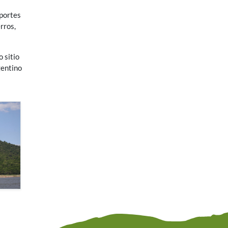
eportes
rros,
 sitio
gentino