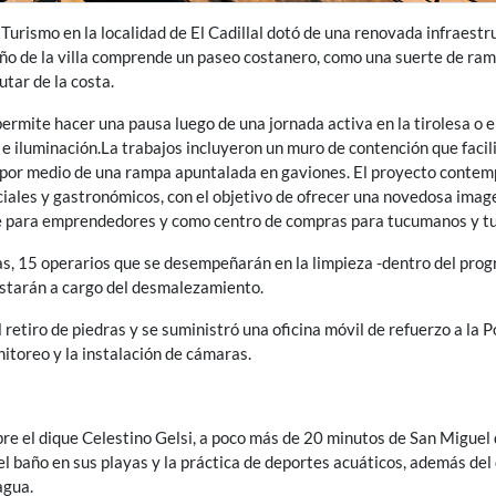
urismo en la localidad de El Cadillal dotó de una renovada infraestr
seño de la villa comprende un paseo costanero, como una suerte de ra
utar de la costa.
ermite hacer una pausa luego de una jornada activa en la tirolesa o e
 iluminación.La trabajos incluyeron un muro de contención que facili
que por medio de una rampa apuntalada en gaviones. El proyecto contem
iales y gastronómicos, con el objetivo de ofrecer una novedosa image
le para emprendedores y como centro de compras para tucumanos y tu
s, 15 operarios que se desempeñarán en la limpieza -dentro del pro
estarán a cargo del desmalezamiento.
l retiro de piedras y se suministró una oficina móvil de refuerzo a la P
itoreo y la instalación de cámaras.
obre el dique Celestino Gelsi, a poco más de 20 minutos de San Miguel
l baño en sus playas y la práctica de deportes acuáticos, además del 
agua.