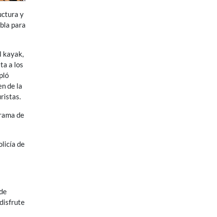
uctura y
mbla para
l kayak,
ta a los
pló
n de la
ristas.
grama de
olicía de
 de
disfrute