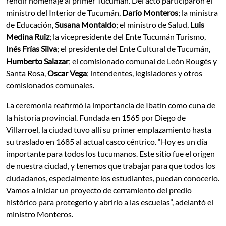
rendir homenaje al primer Tucumán. Del acto participaron el
ministro del Interior de Tucumán,
Darío Monteros
; la ministra
de Educación,
Susana Montaldo
; el ministro de Salud,
Luis
Medina Ruiz
; la vicepresidente del Ente Tucumán Turismo,
Inés Frías Silva
; el presidente del Ente Cultural de Tucumán,
Humberto Salazar
; el comisionado comunal de León Rougés y
Santa Rosa,
Oscar Vega
; intendentes, legisladores y otros
comisionados comunales.
La ceremonia reafirmó la importancia de Ibatín como cuna de
la historia provincial. Fundada en 1565 por Diego de
Villarroel, la ciudad tuvo allí su primer emplazamiento hasta
su traslado en 1685 al actual casco céntrico. “Hoy es un día
importante para todos los tucumanos. Este sitio fue el origen
de nuestra ciudad, y tenemos que trabajar para que todos los
ciudadanos, especialmente los estudiantes, puedan conocerlo.
Vamos a iniciar un proyecto de cerramiento del predio
histórico para protegerlo y abrirlo a las escuelas”, adelantó el
ministro Monteros.