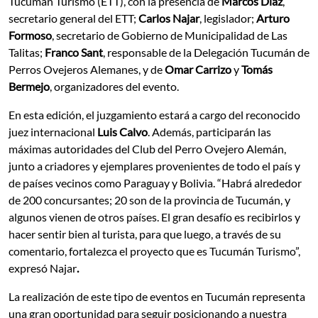
Tucumán Turismo (ETT), con la presencia de
Marcos Diaz
,
secretario general del ETT;
Carlos Najar
, legislador;
Arturo
Formoso
, secretario de Gobierno de Municipalidad de Las
Talitas;
Franco Sant
, responsable de la Delegación Tucumán de
Perros Ovejeros Alemanes, y de
Omar Carrizo
y
Tomás
Bermejo
, organizadores del evento.
En esta edición, el juzgamiento estará a cargo del reconocido
juez internacional
Luis Calvo
. Además, participarán las
máximas autoridades del Club del Perro Ovejero Alemán,
junto a criadores y ejemplares provenientes de todo el país y
de países vecinos como Paraguay y Bolivia. “Habrá alrededor
de 200 concursantes; 20 son de la provincia de Tucumán, y
algunos vienen de otros países. El gran desafío es recibirlos y
hacer sentir bien al turista, para que luego, a través de su
comentario, fortalezca el proyecto que es Tucumán Turismo”,
expresó Najar
.
La realización de este tipo de eventos en Tucumán representa
una gran oportunidad para seguir posicionando a nuestra