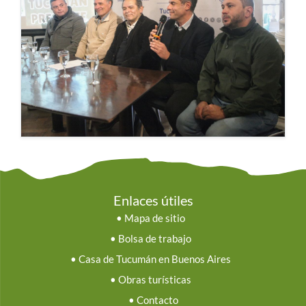
Enlaces útiles
•
Mapa de sitio
•
Bolsa de trabajo
•
Casa de Tucumán en Buenos Aires
•
Obras turísticas
•
Contacto