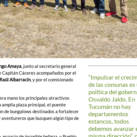
ngo Amaya
, junto al secretario general
de Capitán Cáceres acompañados por el
“Impulsar el creci
Raúl Albarracín
, y por el comisionado
de las comunas es
política del gober
era mano los principales atractivos
Osvaldo Jaldo. En
u amplia plaza principal, el puente
Tucumán no hay
ón de bungalows destinados a fortalecer
departamentos
 y aventureros que busquen algún tipo de
estancos, todos
debemos avanzar e
misma dirección”, d
 espacio de increíble belleza, y Pueblo