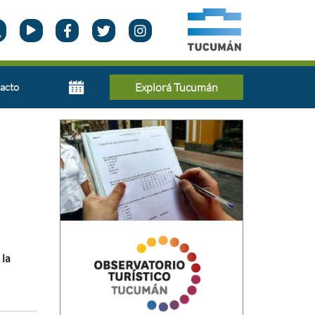
acto
Explorá Tucumán
 la