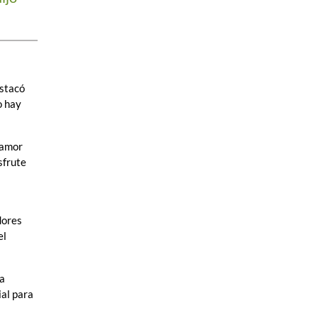
estacó
o hay
 amor
sfrute
dores
el
da
ial para