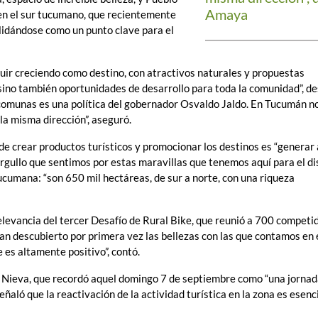
Amaya
 en el sur tucumano, que recientemente
olidándose como un punto clave para el
uir creciendo como destino, con atractivos naturales y propuestas
sino también oportunidades de desarrollo para toda la comunidad”, d
s comunas es una política del gobernador Osvaldo Jaldo. En Tucumán n
a misma dirección”, aseguró.
o de crear productos turísticos y promocionar los destinos es “generar
orgullo que sentimos por estas maravillas que tenemos aquí para el di
ucumana: “son 650 mil hectáreas, de sur a norte, con una riqueza
relevancia del tercer Desafío de Rural Bike, que reunió a 700 competi
an descubierto por primera vez las bellezas con las que contamos en 
 es altamente positivo”, contó.
l Nieva, que recordó aquel domingo 7 de septiembre como “una jorna
aló que la reactivación de la actividad turística en la zona es esenc