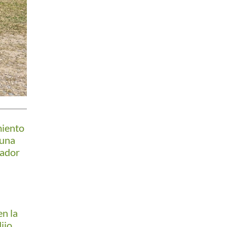
miento
 una
nador
n la
ijo