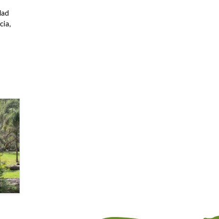
dad
cia,