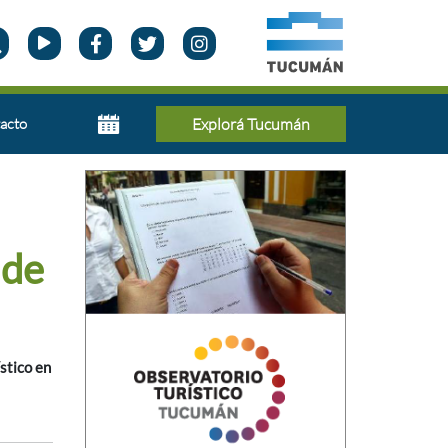
acto
Explorá Tucumán
 de
stico en