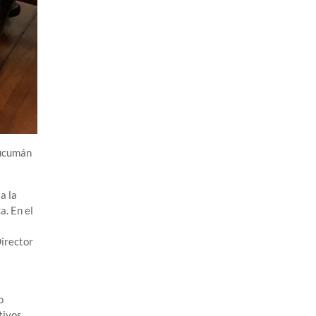
Tucumán
a la
a. En el
Director
o
tivos