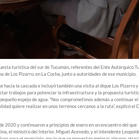
opuesta turística del sur de Tucumán, referentes del Ente Autárquico 
na de Los Pizarro, en La Cocha, junto a autoridades de ese municipio.
e hacia la cascada e incluyó también una visita al dique Los Pizarro y 
tar trabajos para potenciar la infraestructura y la propuesta turístic
el pequeño espejo de agua. “Nos comprometimos además a continuar el
dad quiere realizar en unos terrenos cercanos a la ruta”, explicó el 
 de 2020 y continuaron a principios de enero en un encuentro del que
ina, el ministro del Interior, Miguel Acevedo, y el intendente Leopold
ivos para el municipio, por lo que se proyectan mejorar algunos atrac