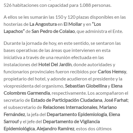
526 habitaciones con capacidad para 1.088 personas.
A ellos se les sumarán las 150 y 120 plazas disponibles en las
hosterías de
La Angostura
en
El Mollar
y en
“Los
Lapachos”
de
San Pedro de Colalao
, que administra el Ente.
Durante la jornada de hoy, en este sentido, se sentaron las
bases operativas de las áreas que intervienen en esta
iniciativa a través de una reunión efectuada en las
instalaciones del
Hotel Del Jardín
, donde autoridades y
funcionarios provinciales fueron recibidos por
Carlos Hemsy
,
propietario del hotel, y adonde acudieron el presidente y la
vicepresidenta del organismo,
Sebastian Giobellina
y
Elena
Colombres Garmendia
, respectivamente. Los acompañaron el
secretario de
Estado de Participación Ciudadana
,
José Farhat
;
el subsecretario de
Relaciones Internacionales
,
Mariano
Fernández
, la jefa del
Departamento Epidemiología
,
Elena
Sarrouf
y el jefe del
Departamento de Vigilancia
Epidemiológica
,
Alejandro Ramírez
, estos dos últimos