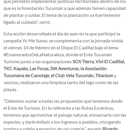
que permiten implementar políticas territoriales dentro de los
que es la forestación Tucumán y que además tienen capacidad
de plantar y cuidar. El tema de la plantación va fuertemente
ligado al cuidado”, cerró.
Esta acción desarrollada el día de ayer en la que participó la
campaña Yo Me Sumo, se complementa con la jornada vivida
el viernes 14 de febrero en el Dique El Cadillal bajo el lema
#EnamoradosDeLaNaturaleza, donde el Ente Tucumán
Turismo junto a las organizaciones
SOS Tierra, Viví El Cadillal,
TKC Kayaks, Las Focas, SW Aventuras, la Asociación
Tucumana de Canotaje, el Club Vela Tucumán, Titanium
y
vecinos, realizaron una limpieza tanto del lago como de las
playas.
“Debemos sumar a todas las propuestas que tenemos desde
el Ente de Turismo. En lo referente a las Rutas Escénicas,
tenemos que aprovechar el paisaje natural, enmarcarlo con las
especies, y darle énfasis a los ingresos a pueblos, otorgando
sombra y cobijo a espacios de uso común”, apuntó
Ricardo