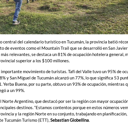
o central del calendario turístico en Tucumán, la provincia batió réco
to de eventos como el Mountain Trail que se desarrolló en San Javier 
os más relevantes, se destaca un 81% de ocupación hotelera general, 
ovincial superior a los $100 millones.
n importante movimiento de turistas. Tafí del Valle tuvo un 95% de o
98% y San Miguel de Tucumán alcanzó un 77%, lo que significa 53 pun
. Yerba Buena, por su parte, obtuvo un 93% de ocupación, mientras 
 llegó a un 99%.
 el Norte Argentino, que destacó por ser la región con mayor ocupació
rincipales destinos. “Estamos contentos porque en estos números ve
ovincia y la región Norte en su conjunto, trabajando en planificación,
Ente Tucumán Turismo (ETT),
Sebastian Giobellina
.