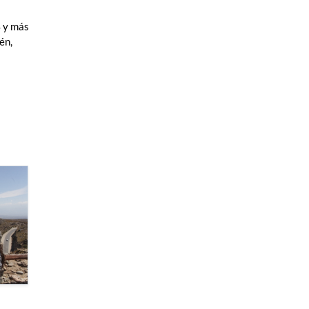
% y más
én,