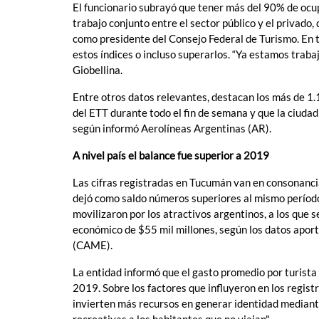
El funcionario subrayó que tener más del 90% de ocupac
trabajo conjunto entre el sector público y el privado
como presidente del Consejo Federal de Turismo. En t
estos índices o incluso superarlos. “Ya estamos trabaj
Giobellina.
Entre otros datos relevantes, destacan los más de 1.1
del ETT durante todo el fin de semana y que la ciuda
según informó Aerolíneas Argentinas (AR).
A nivel país el balance fue superior a 2019
Las cifras registradas en Tucumán van en consonancia 
dejó como saldo números superiores al mismo período 
movilizaron por los atractivos argentinos, a los que
económico de $55 mil millones, según los datos apor
(CAME).
La entidad informó que el gasto promedio por turist
2019. Sobre los factores que influyeron en los regist
invierten más recursos en generar identidad mediant