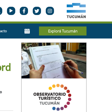
acto
Explorá Tucumán
ord
co