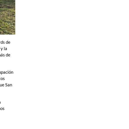
rds de
y la
más de
cupación
tos
que San
n
mos