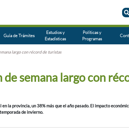
Estudios y
Políticas y
Guía de Trámites
Cont
Estadísticas
Programas
emana largo con récord de turistas
n de semana largo con réc
l en la provincia, un 38% más que el año pasado. El impacto económi
 temporada de invierno.