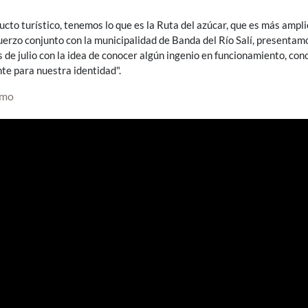
ucto turístico, tenemos lo que es la Ruta del azúcar, que es más ampli
fuerzo conjunto con la municipalidad de Banda del Río Salí, presentam
 de julio con la idea de conocer algún ingenio en funcionamiento, con
nte para nuestra identidad".
smo