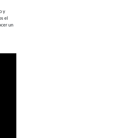
o y
os el
ocer un