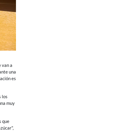
e van a
ante una
pación es
 los
 una muy
s que
zúcar",