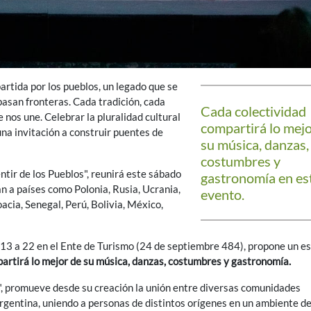
partida por los pueblos, un legado que se
pasan fronteras. Cada tradición, cada
Cada colectividad
nos une. Celebrar la pluralidad cultural
compartirá lo mejo
una invitación a construir puentes de
su música, danzas,
costumbres y
ntir de los Pueblos", reunirá este sábado
gastronomía en es
n a países como Polonia, Rusia, Ucrania,
evento.
roacia, Senegal, Perú, Bolivia, México,
 13 a 22 en el Ente de Turismo (24 de septiembre 484), propone un e
artirá lo mejor de su música, danzas, costumbres y gastronomía.
os", promueve desde su creación la unión entre diversas comunidades
Argentina, uniendo a personas de distintos orígenes en un ambiente d