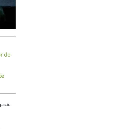
r de
te
spacio
e