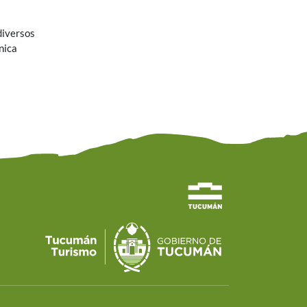
diversos
nica