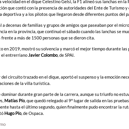
elocidad en el dique Celestino Gelsi, la F1 alineó sus lanchas en la 
ción que contó con la presencia de autoridades del Ente de Turismo y 
a deportiva y a los pilotos que llegaron desde diferentes puntos del p
l a decenas de familias y grupos de amigos que paseaban por el micr
ncia en la provincia, que continuó el sábado cuando las lanchas se mu
s frente a más de 1500 personas que se dieron cita.
ento en 2019, mostró su solvencia y marcó el mejor tiempo durante las
y el entrerriano
Javier Colombo
, de SPAI.
 del circuito trazado en el dique, aportó el suspenso y la emoción nec
iones de la villa turística.
dominar durante gran parte de la carrera, aunque su triunfo no estu
ws,
Matías Pío
, que quedó relegado al 9° lugar de salida en las pruebas
nente hasta el último segundo, quien finalmente pudo encontrar la rut
etó
Hugo Pío
, de Ospaca.
smo