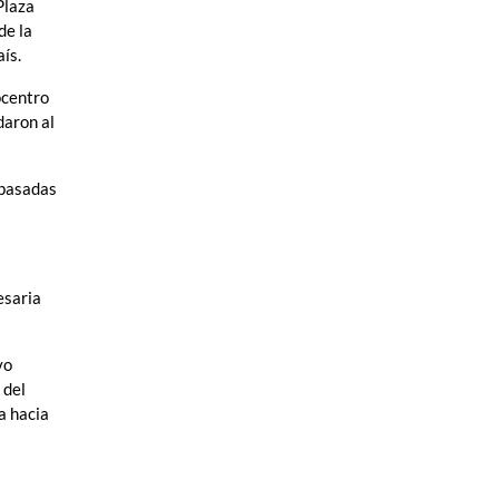
Plaza
de la
aís.
ocentro
daron al
 pasadas
esaria
vo
 del
a hacia