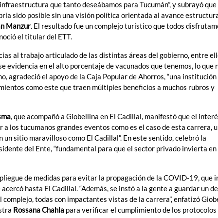
e infraestructura que tanto deseábamos para Tucumán”, y subrayó que 
ía sido posible sin una visión política orientada al avance estructura
n Manzur
. El resultado fue un complejo turístico que todos disfrutam
oció el titular del ETT.
ias al trabajo articulado de las distintas áreas del gobierno, entre el
 se evidencia en el alto porcentaje de vacunados que tenemos, lo que 
o, agradeció el apoyo de la Caja Popular de Ahorros, “una institución 
imientos como este que traen múltiples beneficios a muchos rubros y
sma
, que acompañó a Giobellina en El Cadillal, manifestó que el interé
var a los tucumanos grandes eventos como es el caso de esta carrera, 
n un sitio maravilloso como El Cadillal”. En este sentido, celebró la
residente del Ente, “fundamental para que el sector privado invierta en
spliegue de medidas para evitar la propagación de la COVID-19, que i
e acercó hasta El Cadillal. “Además, se instó a la gente a guardar un d
 complejo, todas con impactantes vistas de la carrera”, enfatizó Giobe
istra
Rossana Chahla
para verificar el cumplimiento de los protocolos