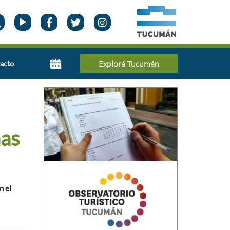
acto
Explorá Tucumán
has
n el