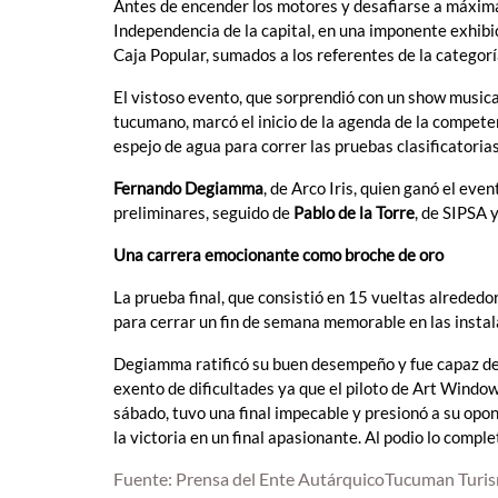
Antes de encender los motores y desafiarse a máxima v
Independencia de la capital, en una imponente exhibi
Caja Popular, sumados a los referentes de la categorí
El vistoso evento, que sorprendió con un show musica
tucumano, marcó el inicio de la agenda de la compete
espejo de agua para correr las pruebas clasificatoria
Fernando Degiamma
, de Arco Iris, quien ganó el ev
preliminares, seguido de
Pablo de la Torre
, de SIPSA 
Una carrera emocionante como broche de oro
La prueba final, que consistió en 15 vueltas alrededor
para cerrar un fin de semana memorable en las instalac
Degiamma ratificó su buen desempeño y fue capaz de 
exento de dificultades ya que el piloto de Art Windo
sábado, tuvo una final impecable y presionó a su opo
la victoria en un final apasionante. Al podio lo compl
Fuente: Prensa del Ente AutárquicoTucuman Turi