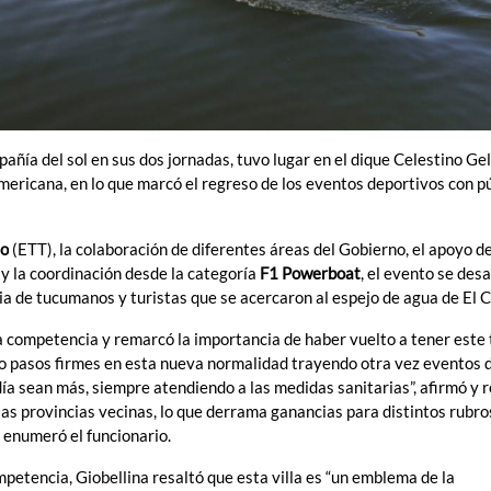
añía del sol en sus dos jornadas, tuvo lugar en el dique Celestino Gel
mericana, en lo que marcó el regreso de los eventos deportivos con pú
mo
(ETT), la colaboración de diferentes áreas del Gobierno, el apoyo d
y la coordinación desde la categoría
F1 Powerboat
, el evento se desa
 de tucumanos y turistas que se acercaron al espejo de agua de El Ca
la competencia y remarcó la importancia de haber vuelto a tener este 
 pasos firmes en esta nueva normalidad trayendo otra vez eventos 
ía sean más, siempre atendiendo a las medidas sanitarias”, afirmó y r
 las provincias vecinas, lo que derrama ganancias para distintos rubr
, enumeró el funcionario.
mpetencia, Giobellina resaltó que esta villa es “un emblema de la