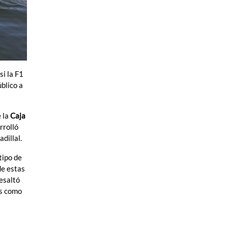
si la F1
blico a
e la
Caja
rrolló
dillal.
tipo de
de estas
esaltó
os como