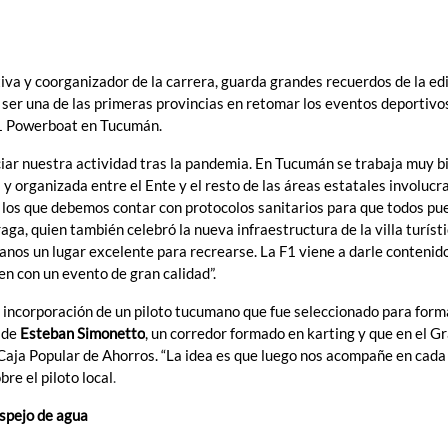
tiva y coorganizador de la carrera, guarda grandes recuerdos de la ed
e ser una de las primeras provincias en retomar los eventos deportivo
 F1 Powerboat en Tucumán.
iciar nuestra actividad tras la pandemia. En Tucumán se trabaja muy b
 organizada entre el Ente y el resto de las áreas estatales involucr
n los que debemos contar con protocolos sanitarios para que todos p
aga, quien también celebró la nueva infraestructura de la villa turísti
nos un lugar excelente para recrearse. La F1 viene a darle contenid
n con un evento de gran calidad”.
 incorporación de un piloto tucumano que fue seleccionado para form
a de
Esteban Simonetto
, un corredor formado en karting y que en el G
aja Popular de Ahorros. “La idea es que luego nos acompañe en cada
bre el piloto local
.
espejo de agua