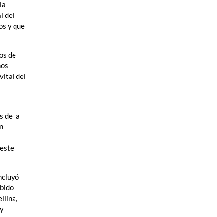
la
l del
os y que
los de
nos
vital del
s de la
un
 este
ncluyó
ebido
llina,
 y