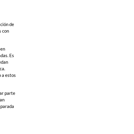
ición de
s con
ien
adas. Es
uedan
ca.
o a estos
ar parte
ran
 parada