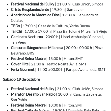
Festival Nacional del Sulky
| 21:00 h | Club Unión, Simoca
Cristo Resplandeciente
| 19:30 h | San Javier
Aparición de la Madre de Dios
| 19:30 h | San Pedro de
Colalao
TEDx
| 17:00 h | Casa de la Cultura, Yerba Buena
Tai Chi
| 17:00 a 19:00 h | Plaza Bartolomé Mitre, Tafí Viejo
Caminata Nocturna
| 20:00 h | Hotel Atahualpa Yupanqui,
Tafí Viejo
Concurso Sánguche de Milanesa
| 20:00 a 00:00 h | Plaza
Belgrano, BRS
Festival Reina Madre
| 18:00 h | Hilton, SMT
Cover Hits
| 21:30 h | Teatro Rosita Ávila, SMT
Feria Gourmet
| 18:00 a 00:00 h | Parque Avellaneda, SMT
Sábado 19 de octubre
Festival Nacional del Sulky
| 21:00 h | Club Unión, Simoca
Maratón Desafío San Pablo
| 10:00 h | Cancha Zabaleta,
San Pablo
Festival Reina Madre
| 18:00 h | Hilton, SMT
Festival Caña de Azúcar
| 19:30 h | Complejo Pala Pala, Los