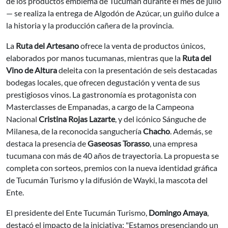
de los productos emblema de Tucumán durante el mes de julio
— se realiza la entrega de Algodón de Azúcar, un guiño dulce a
la historia y la producción cañera de la provincia.
La
Ruta del Artesano
ofrece la venta de productos únicos,
elaborados por manos tucumanas, mientras que la
Ruta del
Vino de Altura
deleita con la presentación de seis destacadas
bodegas locales, que ofrecen degustación y venta de sus
prestigiosos vinos. La gastronomía es protagonista con
Masterclasses de Empanadas, a cargo de la Campeona
Nacional
Cristina Rojas Lazarte
, y del icónico Sánguche de
Milanesa, de la reconocida sanguchería
Chacho
. Además, se
destaca la presencia de
Gaseosas Torasso
, una empresa
tucumana con más de 40 años de trayectoria. La propuesta se
completa con sorteos, premios con la nueva identidad gráfica
de Tucumán Turismo y la difusión de Wayki, la mascota del
Ente.
El presidente del Ente Tucumán Turismo,
Domingo Amaya
,
destacó el impacto de la iniciativa: "Estamos presenciando un