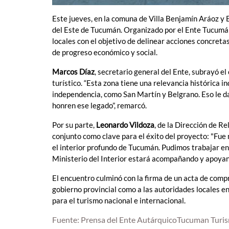
Este jueves, en la comuna de Villa Benjamín Aráoz y E
del Este de Tucumán. Organizado por el Ente Tucumán 
locales con el objetivo de delinear acciones concreta
de progreso económico y social.
Marcos Díaz
, secretario general del Ente, subrayó e
turístico. “Esta zona tiene una relevancia histórica i
independencia, como San Martín y Belgrano. Eso le da 
honren ese legado”, remarcó.
Por su parte,
Leonardo Vildoza
, de la Dirección de Re
conjunto como clave para el éxito del proyecto: "Fu
el interior profundo de Tucumán. Pudimos trabajar en 
Ministerio del Interior estará acompañando y apoyan
El encuentro culminó con la firma de un acta de compr
gobierno provincial como a las autoridades locales en
para el turismo nacional e internacional.
Fuente: Prensa del Ente AutárquicoTucuman Turi