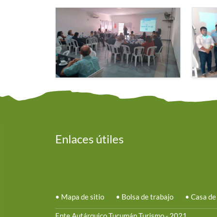
Enlaces útiles
•
Mapa de sitio
•
Bolsa de trabajo
•
Casa de
Ente Autárquico Tucumán Turismo - 2021