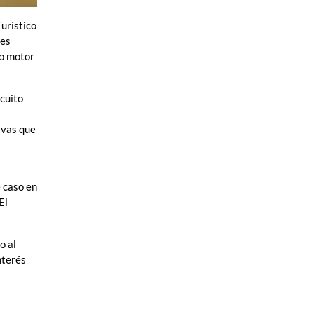
urístico
des
mo motor
rcuito
ivas que
 caso en
El
o al
nterés