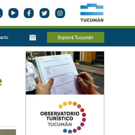
acto
Explorá Tucumán
e